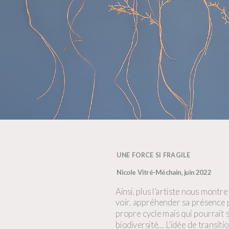
UNE FORCE SI FRAGILE
Nicole Vitré-Méchain, juin 2022
Ainsi, plus l’artiste nous montr
voir, appréhender sa présence p
propre cycle mais qui pourrait 
biodiversité… L’idée de transit