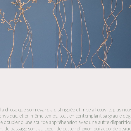
e la chose que son regard a distinguée et mise à l’œuvre, plus nou
hysique, et en même temps, tout en contemplant sa gracile dégrad
se doubler d’une sourde appréhension avec une autre disparition 
ion, de passage sont au cœur de cette réflexion qui accorde beauc