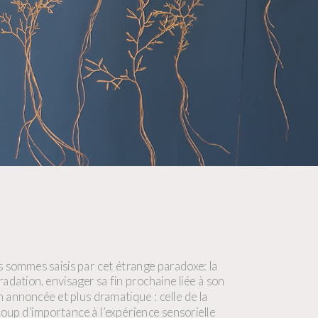
s sommes saisis par cet étrange paradoxe: la 
ation, envisager sa fin prochaine liée à son 
annoncée et plus dramatique : celle de la 
oup d’importance à l’expérience sensorielle 